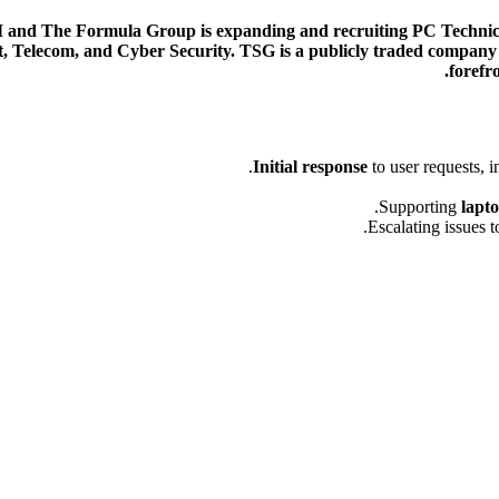
I and The Formula Group is expanding and recruiting PC Techni
 Telecom, and Cyber Security. TSG is a publicly traded company on 
forefro
Initial response
to user requests, i
.
Supporting
lapt
Escalating issues 