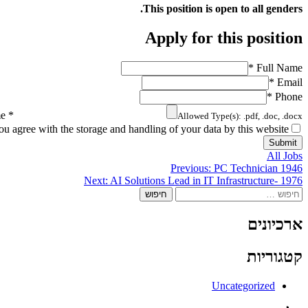
This position is open to all genders.
Apply for this position
*
Full Name
*
Email
*
Phone
me
*
Allowed Type(s): .pdf, .doc, .docx
ou agree with the storage and handling of your data by this website.
All Jobs
ניווט
Previous:
PC Technician 1946
Next:
AI Solutions Lead in IT Infrastructure- 1976
חיפוש:
ארכיונים
קטגוריות
Uncategorized