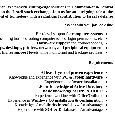
cian
.
We provide cutting-edge solutions in Command-and-Control
the Israeli stock exchange. Join us for an intriguing role at the
nt of technology with a significant contribution to Israel's defense.
What will you job look like:
.
First-level support for
computer systems
ncluding troubleshooting computer issues, login permissions, etc.
Hardware support
and troubleshooting.
ops, desktops, printers, networks, and peripheral equipment
to
higher support levels
while monitoring and tracking progress.
Requirements:
.
At least 1 year of proven experience
.
Knowledge and experience with
PC & laptop hardware
.
Experience in
software installation
.
Basic knowledge of Active Directory
.
Basic knowledge of DNS & DHCP
.
Experience working with
Office/Outlook
.
Experience in
Windows OS installation & configuration
Knowledge of
mobile devices/tablets
– An advantage.
Experience with
SQL & Databases
– An advantage.